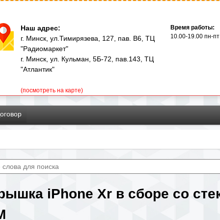
Перейти
к
Наш адрес:
Время работы:
основному
10.00-19.00 пн-пт
г. Минск, ул.Тимирязева, 127, пав. В6, ТЦ
"Радиомаркет"
содержанию
г. Минск, ул. Кульман, 5Б-72, пав.143, ТЦ
"Атлантик"
(посмотреть на карте)
оговор
рышка iPhone Xr в сборе со ст
М