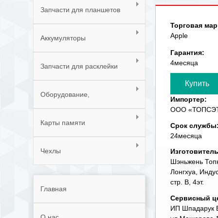
Запчасти для планшетов
Торговая мар
Apple
Аккумуляторы
Гарантия:
4месяца
Запчасти для расклейки
телефонов
Оборудование,
Импортер:
ООО «ТОПСЭТ» 
инструменты, расходные
Карты памяти
Срок службы
материалы
24месяца
Чехлы
Изготовител
Шэньжень Топк
Лонгхуа, Инду
стр. В, 4эт.
Главная
Сервисный ц
ИП Шпадарук В.
О нас