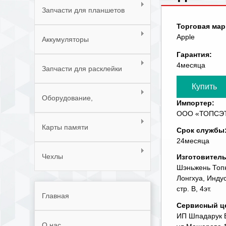
Запчасти для планшетов
Торговая мар
Apple
Аккумуляторы
Гарантия:
4месяца
Запчасти для расклейки
телефонов
Оборудование,
Импортер:
ООО «ТОПСЭТ» 
инструменты, расходные
Карты памяти
Срок службы
материалы
24месяца
Чехлы
Изготовител
Шэньжень Топк
Лонгхуа, Инду
стр. В, 4эт.
Главная
Сервисный ц
ИП Шпадарук В.
О нас