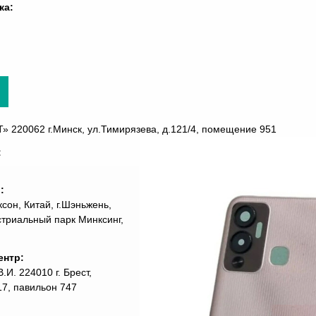
ка:
220062 г.Минск, ул.Тимирязева, д.121/4, помещение 951
:
ь:
сон, Китай, г.Шэньжень,
стриальный парк Минксинг,
ентр:
И. 224010 г. Брест,
7, павильон 747