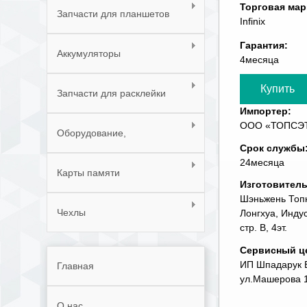
Торговая мар
Запчасти для планшетов
Infinix
Гарантия:
Аккумуляторы
4месяца
Запчасти для расклейки
Импортер:
телефонов
ООО «ТОПСЭТ» 
Оборудование,
Срок службы
инструменты, расходные
24месяца
Карты памяти
материалы
Изготовител
Шэньжень Топк
Чехлы
Лонгхуа, Инду
стр. В, 4эт.
Сервисный ц
ИП Шпадарук В.
Главная
ул.Машерова 1
О нас