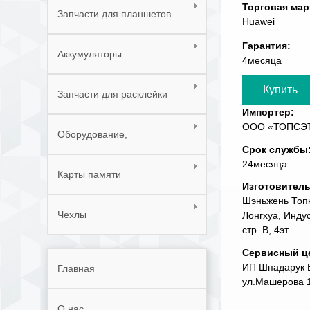
Торговая мар
Запчасти для планшетов
Huawei
Гарантия:
Аккумуляторы
4месяца
Запчасти для расклейки
Импортер:
телефонов
ООО «ТОПСЭТ» 
Оборудование,
Срок службы
инструменты, расходные
24месяца
Карты памяти
материалы
Изготовител
Шэньжень Топк
Чехлы
Лонгхуа, Инду
стр. В, 4эт.
Сервисный ц
ИП Шпадарук В.
Главная
ул.Машерова 1
О нас