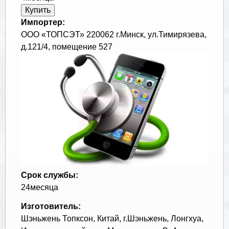
Импортер:
ООО «ТОПСЭТ» 220062 г.Минск, ул.Тимирязева,
д.121/4, помещение 527
Срок службы:
24месяца
Изготовитель:
Шэньжень Топксон, Китай, г.Шэньжень, Лонгхуа,