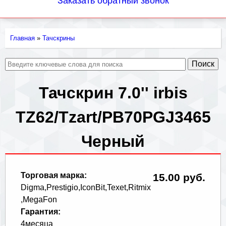
Заказать обратный звонок
Главная
»
Тачскрины
Вы
здесь
Тачскрин 7.0'' irbis
TZ62/Tzart/PB70PGJ3465
Черный
Торговая марка:
15.00 руб.
Digma,Prestigio,IconBit,Texet,Ritmix
,MegaFon
Гарантия:
4месяца