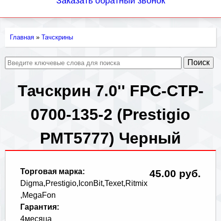
Заказать обратный звонок
Главная
»
Тачскрины
Вы
здесь
Тачскрин 7.0'' FPC-CTP-
0700-135-2 (Prestigio
PMT5777) Черный
Торговая марка:
45.00 руб.
Digma,Prestigio,IconBit,Texet,Ritmix
,MegaFon
Гарантия:
4месяца