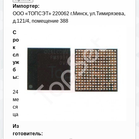
Импортер:
ООО «ТОПСЭТ» 220062 г.Минск, ул.Тимирязева,
д.121/4, помещение 388
С
ро
к
сл
уж
б
ы:
24
ме
ся
ца
Из
готовитель: