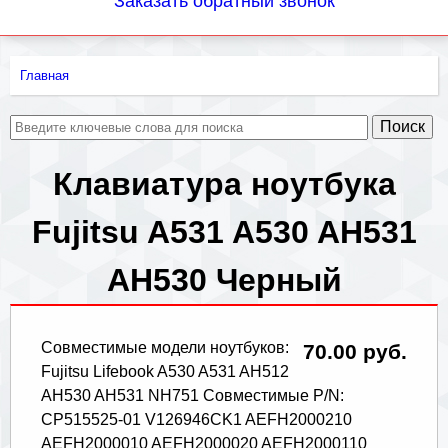
Заказать обратный звонок
Главная
Вы
здесь
Клавиатура ноутбука
Fujitsu A531 A530 AH531
AH530 Черный
Совместимые модели ноутбуков:
70.00 руб.
Fujitsu Lifebook A530 A531 AH512
AH530 AH531 NH751 Совместимые P/N:
CP515525-01 V126946CK1 AEFH2000210
AEFH2000010 AEFH2000020 AEFH2000110